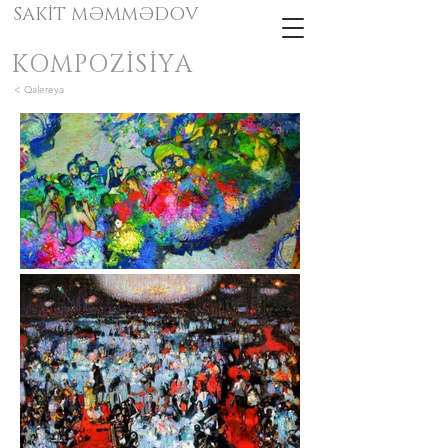
SAKİT MƏMMƏDOV
KOMPOZİSİYA
< Qalereya