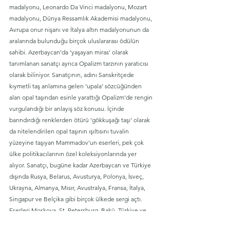
madalyonu, Leonardo Da Vinci madalyonu, Mozart 
madalyonu, Dünya Ressamlık Akademisi madalyonu, 
Avrupa onur nişanı ve İtalya altın madalyonunun da 
aralarında bulunduğu birçok uluslararası ödülün 
sahibi. Azerbaycan’da ‘yaşayan miras’ olarak 
tanımlanan sanatçı ayrıca Opalizm tarzının yaratıcısı 
olarak biliniyor. Sanatçının, adını Sanskritçede 
kıymetli taş anlamına gelen ‘upala’ sözcüğünden 
alan opal taşından esinle yarattığı Opalizm’de rengin 
vurgulandığı bir anlayış söz konusu. İçinde 
barındırdığı renklerden ötürü ‘gökkuşağı taşı’ olarak 
da nitelendirilen opal taşının ışıltısını tuvalin 
yüzeyine taşıyan Mammadov’un eserleri, pek çok 
ülke politikacılarının özel koleksiyonlarında yer 
alıyor. Sanatçı, bugüne kadar Azerbaycan ve Türkiye 
dışında Rusya, Belarus, Avusturya, Polonya, İsveç, 
Ukrayna, Almanya, Mısır, Avustralya, Fransa, İtalya, 
Singapur ve Belçika gibi birçok ülkede sergi açtı. 
Eserleri Moskova, St. Petersburg, Bakü, Türkiye ve 
Vatikan’ın pek çok müzesinde de sergileniyor.