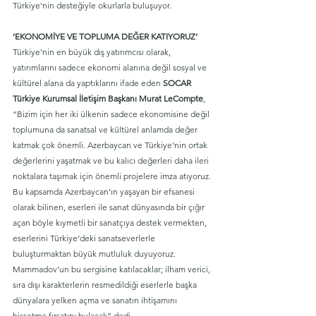
Türkiye’nin desteğiyle okurlarla buluşuyor.
‘EKONOMİYE VE TOPLUMA DEĞER KATIYORUZ’
Türkiye’nin en büyük dış yatırımcısı olarak, 
yatırımlarını sadece ekonomi alanına değil sosyal ve 
kültürel alana da yaptıklarını ifade eden 
SOCAR 
Türkiye Kurumsal İletişim Başkanı Murat LeCompte
, 
“Bizim için her iki ülkenin sadece ekonomisine değil 
toplumuna da sanatsal ve kültürel anlamda değer 
katmak çok önemli. Azerbaycan ve Türkiye’nin ortak 
değerlerini yaşatmak ve bu kalıcı değerleri daha ileri 
noktalara taşımak için önemli projelere imza atıyoruz. 
Bu kapsamda Azerbaycan’ın yaşayan bir efsanesi 
olarak bilinen, eserleri ile sanat dünyasında bir çığır 
açan böyle kıymetli bir sanatçıya destek vermekten, 
eserlerini Türkiye’deki sanatseverlerle 
buluşturmaktan büyük mutluluk duyuyoruz. 
Mammadov’un bu sergisine katılacaklar; ilham verici, 
sıra dışı karakterlerin resmedildiği eserlerle başka 
dünyalara yelken açma ve sanatın ihtişamını 
hissetme fırsatını bulacak” dedi.