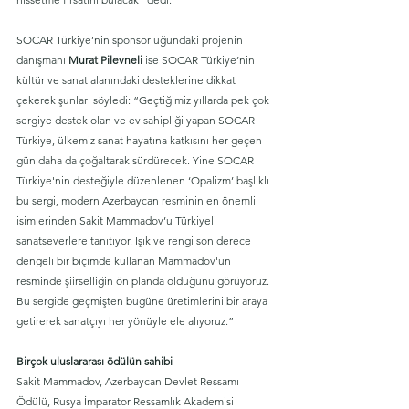
SOCAR Türkiye’nin sponsorluğundaki projenin 
danışmanı 
Murat Pilevneli
 ise SOCAR Türkiye’nin 
kültür ve sanat alanındaki desteklerine dikkat 
çekerek şunları söyledi: “Geçtiğimiz yıllarda pek çok 
sergiye destek olan ve ev sahipliği yapan SOCAR 
Türkiye, ülkemiz sanat hayatına katkısını her geçen 
gün daha da çoğaltarak sürdürecek. Yine SOCAR 
Türkiye'nin desteğiyle düzenlenen ‘Opalizm’ başlıklı 
bu sergi, modern Azerbaycan resminin en önemli 
isimlerinden Sakit Mammadov’u Türkiyeli 
sanatseverlere tanıtıyor. Işık ve rengi son derece 
dengeli bir biçimde kullanan Mammadov'un 
resminde şiirselliğin ön planda olduğunu görüyoruz. 
Bu sergide geçmişten bugüne üretimlerini bir araya 
getirerek sanatçıyı her yönüyle ele alıyoruz.”
Birçok uluslararası ödülün sahibi
Sakit Mammadov, Azerbaycan Devlet Ressamı 
Ödülü, Rusya İmparator Ressamlık Akademisi 