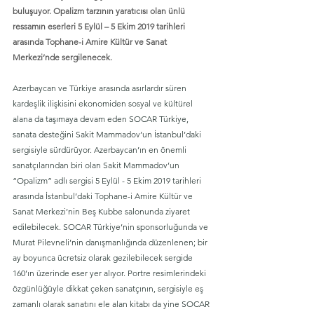
buluşuyor. Opalizm tarzının yaratıcısı olan ünlü 
ressamın eserleri 5 Eylül – 5 Ekim 2019 tarihleri 
arasında Tophane-i Amire Kültür ve Sanat 
Merkezi’nde sergilenecek.
Azerbaycan ve Türkiye arasında asırlardır süren 
kardeşlik ilişkisini ekonomiden sosyal ve kültürel 
alana da taşımaya devam eden SOCAR Türkiye, 
sanata desteğini Sakit Mammadov’un İstanbul’daki 
sergisiyle sürdürüyor. Azerbaycan’ın en önemli 
sanatçılarından biri olan Sakit Mammadov’un 
“Opalizm” adlı sergisi 5 Eylül - 5 Ekim 2019 tarihleri 
arasında İstanbul’daki Tophane-i Amire Kültür ve 
Sanat Merkezi’nin Beş Kubbe salonunda ziyaret 
edilebilecek. SOCAR Türkiye’nin sponsorluğunda ve 
Murat Pilevneli’nin danışmanlığında düzenlenen; bir 
ay boyunca ücretsiz olarak gezilebilecek sergide 
160’ın üzerinde eser yer alıyor. Portre resimlerindeki 
özgünlüğüyle dikkat çeken sanatçının, sergisiyle eş 
zamanlı olarak sanatını ele alan kitabı da yine SOCAR 