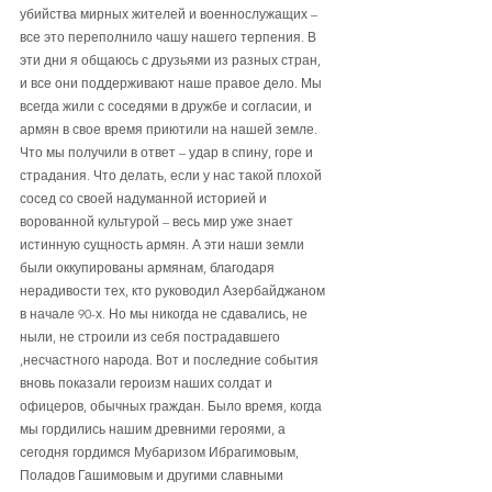
убийства мирных жителей и военнослужащих – 
все это переполнило чашу нашего терпения. В 
эти дни я общаюсь с друзьями из разных стран, 
и все они поддерживают наше правое дело. Мы 
всегда жили с соседями в дружбе и согласии, и 
армян в свое время приютили на нашей земле. 
Что мы получили в ответ – удар в спину, горе и 
страдания. Что делать, если у нас такой плохой 
сосед со своей надуманной историей и 
ворованной культурой – весь мир уже знает 
истинную сущность армян. А эти наши земли 
были оккупированы армянам, благодаря 
нерадивости тех, кто руководил Азербайджаном 
в начале 90-х. Но мы никогда не сдавались, не 
ныли, не строили из себя пострадавшего 
,несчастного народа. Вот и последние события 
вновь показали героизм наших солдат и 
офицеров, обычных граждан. Было время, когда 
мы гордились нашим древними героями, а 
сегодня гордимся Мубаризом Ибрагимовым, 
Поладов Гашимовым и другими славными 