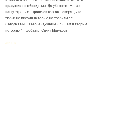
праздник освобождения. Да убережет Аллах 
нашу страну от происков врагов. Говорят, что 
тюрки не писали историю,но творили ее. 
Сегодня мы – азербайджанцы и пишем и творим 
историю!", - добавил Сакит Мамедов.
Source
See All
Recent Posts