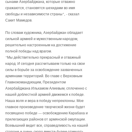
сынами Азербайджана, которые отважно 
сражаются, становятся шехидами во имя 
свободы и независимости страны", - сказал 
Сакит Мамедов.
По словам художника, Азербайджан обладает 
сильной армией и мужественным народом, 
решительно настроенным на достижение 
полной победы над врагом.
"Мы действительно прекрасный и отважный 
народ. И сегодня рассчитываем только на свои 
силы в борьбе за освобождение захваченных 
армянами территорий. Во главе с Верховным 
Главнокомандующим, Президентом 
Азербайджана Ильхамом Алиевым, сплоченно с 
нашей доблестной армией движемся к победе. 
Наша воля и вера в победу непреклонны. Мое 
главное произведение творческой жизни будет 
посвящено победе — освобождению Карабаха и 
прилегающих районов от армянской оккупации. 
Всевышний видит все, справедливость на нашей 
стороне и очень скоро вместе будем отмечать 