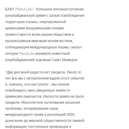
БАКУ /Trend Life/ - Успешное контрнаступление 
азербайджанской армии с целью освобождения 
территории страны, оккупированной 
армянскими вооружёнными силами, 
приветствуется всем нашим обществом и 
прогрессивным мировым человечеством, 
соблюдающим международные нормы, сказал 
сегодня Trend Life всемирно известный 
азербайджанский художник Сакит Мамедов.
"Два дня моей радости нет предела. Около 30 
лет все мы с нетерпением ждали этого события 
и, наконец, оно наступило – мы начали 
освобождать свои священные земли от 
армянских оккупантов. Наглости армян не было 
предела! Многолетнее затягивание решения 
проблемы, игнорирование норм 
международного права и резолюций ООН, 
донесение до мировой общественности лживой 
информации, постоянные провокации и 